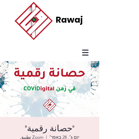
Rawaj
"حصانة رقمية"
יום ג׳, 28 באפר׳
  |  
Zoom تطبيق